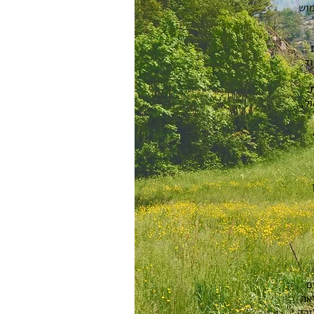
מוש
ד.
.
ל,
ץ.
ם
אה
זקק