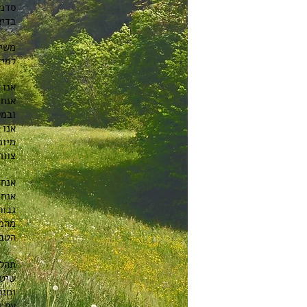
סדנא
בדיא
משימ
למיד
אנו 
אנחנ
ובמק
אנו 
צוות
אנחנ
אנחנ
גבוה
מהמ
הטבע
שיטה
ומנה
עם י