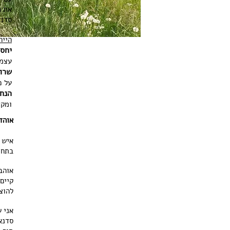
את ה
סדנא
הייח
יחס 
עצמה
שרות
על כ
הנחי
ומקצ
אוהד
בתחום
אוהב
קיים
להוצ
אני ש
סדנא