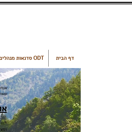
דף הבית
סדנאות מנהלים ODT
אנחנ
שאוש
או
"דרך