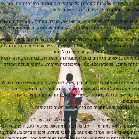
ות מנהלים המאפשרות להתבונן על התנהלות המנהלים בחיי היומיום, תוך שי
לוג אחר, ומתן כלים ליצירת שינוי ויישום בפועל.
תנו העיקרית הינה שיפור המשאב האנושי, הובלה והנחיה של תהליכים בעזרת
ה התנסותית וחווייתית בדרך שונה - לקבוצות, ארגונים, חברות ומוסדות לימו
מייצרים חוויה וערך המאפשרים להרגיש את רוח הקבוצה וליצור קבוצה מגובשת
ו נותנים דגש לכל מנהל, מתוך אמונה שחשוב לשפר את היכולות השונות לניהו
ביל להבין שהמנהל הוא חלק מפסיפס גדול יותר.
מתמחים בנושאים מגוונים כהובלה ומנהיגות, תקשורת, בניית תרבות ארגונית,
מיומנויות ניהול, Collaborations , פסיכולוגיה חיובית, שיתופי פעולה ועבודת
.
ו מאמינים שאנחנו כלי לחיבור בין הטבע לאנשים, ובין האנשים לחבריהם. לכן
ו שמים דגש על הנחיה מקצועית בשפת הארגון ועל ליווי לוגיסטי ברמה
ה. כל זאת כדי להביא לידי ביטוי את האיכויות הקיימות אצל כל אחד
שתתפים.
 הוא הבמה והמשתתפים הם הנושא, ושם חשוב לנו להיות.
תהליך העבודה מבוסס על שיטת odt, אותה מובילה "דרך ערך" כ- 20 שנה באר
 שפותחה ומיושמת על ידי קבוצה רב תחומית של פסיכולוגים, יועצים ארגוניי
לות משאבי אנוש. אנחנו מאמינים בשיתופי פעולה, ולכן עובדים בשותפות מל
ועצים ארגוניים ומנהלות משאבי אנוש. אנחנו באים לתת ערך, ולעזור לארגון ל