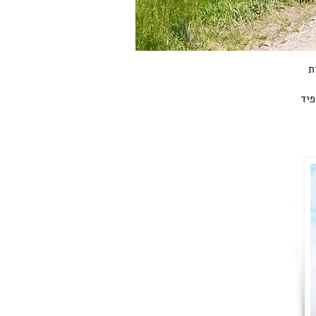
ת
פיד