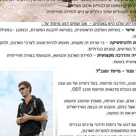
דברים החשובים לבניית ארגון מצליח.
ות המנהלים שלנו כוללים ערכים ולמידה חווייתית.
ודיות שלנו היא באנשים - אנו שמים דגש מיוחד על :
אישי
- בשיחת הטלפון הראשונית, בפגישה להבנת המטרות, וכמובן -בפעילו
.
 ולוגיסטיקה
- כי שרות זה מקצוע, משמע להיות קשוב לצרכי הארגון, ולהק
ל הפרטים, קטנים כגדולים.
ה והדרכה מקצועית
- למידת הארגון והנושא, והנגשתו בצורה חווייתית
ועית בשטח.
 מנור - מייסד ומנכ"ל
איש טבע, הדרכה ופיתוח. בעל ניסיון של 20 שנה
 הובלת סדנאות ופיתוח תוכן ODT.
 אדם, טבע ושיחה, מאמין שהטוב והשפע
 אצל כולם, והטבע זה הבמה האידיאלית
יא את זה החוצה.
ם דגש על ניתוח וזיהוי צרכים ובניית
ות המותאמות למטרות הארגון,